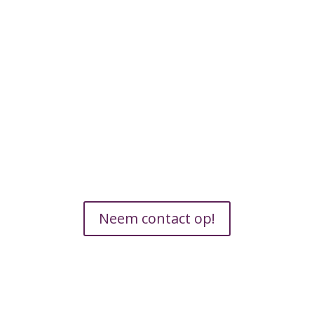
Geïnteresseerd in ons?
Mede door haar omvang en een effectieve
planning kan Olminkhof afbouw er voor
zorgen
dat de goed opgeleide en ervaren vakman
bij u thuis in een korte tijd uw wensen
verwezenlijkt.
Neem contact op!